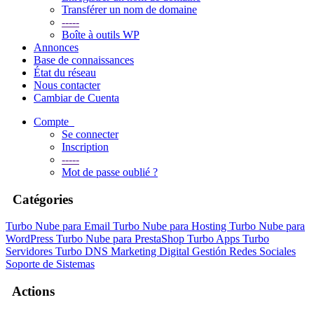
Transférer un nom de domaine
-----
Boîte à outils WP
Annonces
Base de connaissances
État du réseau
Nous contacter
Cambiar de Cuenta
Compte
Se connecter
Inscription
-----
Mot de passe oublié ?
Catégories
Turbo Nube para Email
Turbo Nube para Hosting
Turbo Nube para
WordPress
Turbo Nube para PrestaShop
Turbo Apps
Turbo
Servidores
Turbo DNS
Marketing Digital
Gestión Redes Sociales
Soporte de Sistemas
Actions