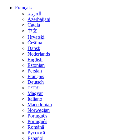
Français
العربية
Azerbaijani
Català
中文
Hrvatski
Čeština
Dansk
Nederlands
English
Estonian
Persian
Français
Deutsch
עברית
Magyar
Italiano
Macedonian
Norwegian
Português
Português
Română
Русский
Español