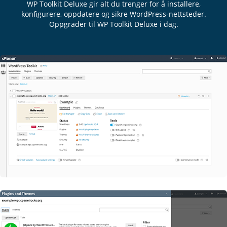
WP Toolkit Deluxe gir alt du trenger for å installere,
konfigurere, oppdatere og sikre WordPress-nettsteder.
Oppgrader til WP Toolkit Deluxe i dag.