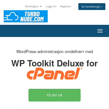
Norwegian
Logg inn
Registrer
Se handlevogn »
Bytt 
WordPress-administrasjon omdefinert med
WP Toolkit Deluxe for
Få det nå