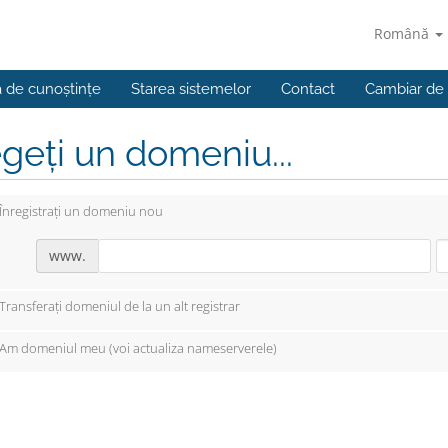
Română
a de cunoștințe
Starea sistemelor
Contact
Cambiar de
geți un domeniu...
Înregistrați un domeniu nou
www.
Transferați domeniul de la un alt registrar
Am domeniul meu (voi actualiza nameserverele)