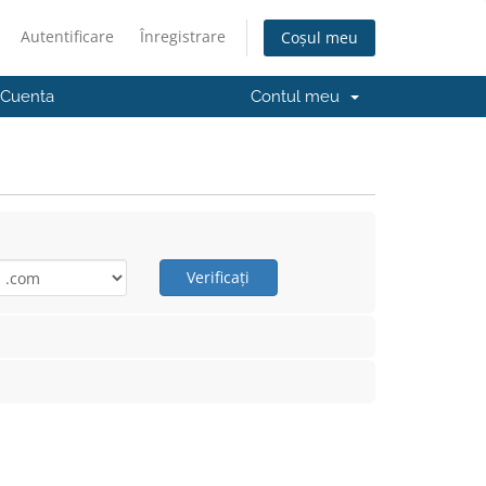
Autentificare
Înregistrare
Coșul meu
 Cuenta
Contul meu
Verificați