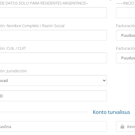
 DE DATOS SOLO PARA RESIDENTES ARGENTINOS--
------INI
ión: Nombre Completo / Razón Social
Facturació
ón: CUIL / CUIT
Facturació
ón: Jurisdicción
Konto turvalisus