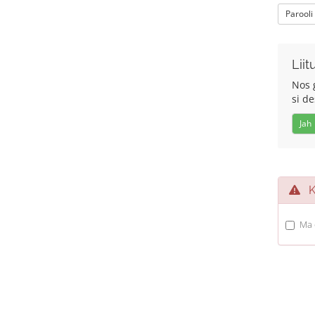
Parooli
Liit
Nos g
si d
Jah
Ka
Ma 