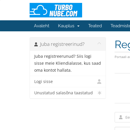
Avaleht
Kauplus
Teated
Teadmist
Reg
Juba registreerinud?
Juba registreerunud? Siis logi
Portaali a
sisse meie Kliendialasse, kus saad
oma kontot hallata.
Logi sisse
Unustatud salasõna taastatud