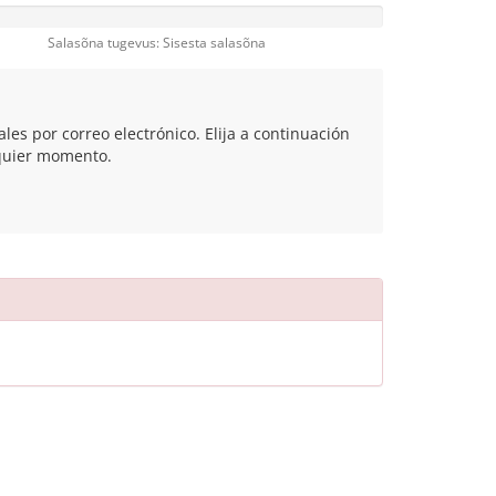
Salasõna tugevus: Sisesta salasõna
les por correo electrónico. Elija a continuación
lquier momento.