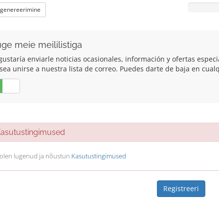
 genereerimine
uge meie meililistiga
ustaría enviarle noticias ocasionales, información y ofertas especia
esea unirse a nuestra lista de correo. Puedes darte de baja en cua
Ei
sutustingimused
olen lugenud ja nõustun
Kasutustingimused