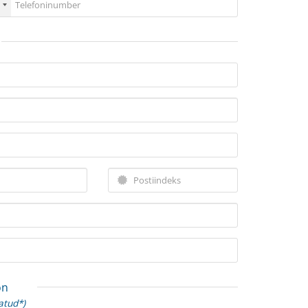
on
atud*)