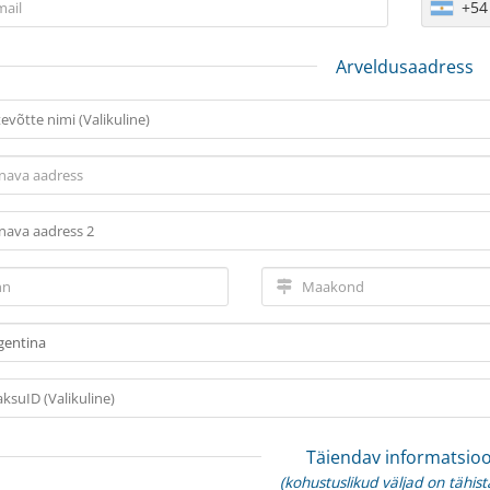
+54
Arveldusaadress
Täiendav informatsio
(kohustuslikud väljad on tähist