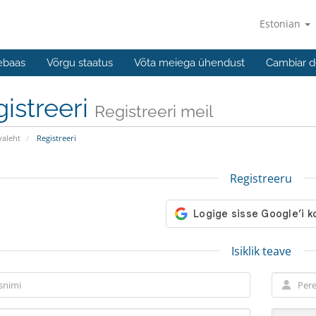
Estonian
ebaas
Võrgu staatus
Võta meiega ühendust
Cambiar d
istreeri
Registreeri meil
valeht
Registreeri
Registreeru
Isiklik teave